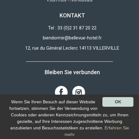
KONTAKT
Tel : 33 (0)2 31 87 20 22
biendormir@bellevue-hotel.fr
12, rue du Général Leclerc 14113 VILLERVILLE
Bleiben Sie verbunden
Wenn Sie Ihren Besuch auf dieser Website
OK
Haut de page
fortsetzen, stimmen Sie der Verwendung von
Cookies oder anderen Kennzeichnungsmitteln zu, um Ihnen
gezielte, auf Ihre Interessen zugeschnittene Werbung
-
-
Schutz personenbezogener daten
-
Nos flux RSS
anzubieten und Besuchsstatistiken zu erstellen.
Erfahren Sie
Erstellung und SEO-Website E-comouest - VILLERVILLE
mehr
Meilleur tarif garanti