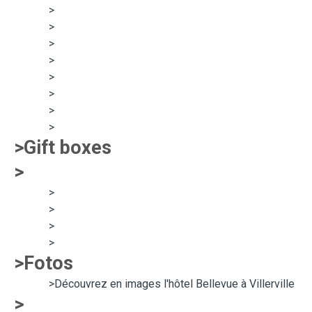
>
>
>
>
>
>
>
>
>Gift boxes
>
>
>
>
>
>Fotos
>Découvrez en images l'hôtel Bellevue à Villerville
>