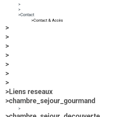
>
>
>Contact
>Contact & Accès
>
>
>
>
>
>
>
>Liens reseaux
>chambre_sejour_gourmand
>
>chambre_sejour_decouverte