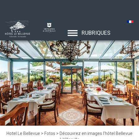
RUBRIQUES
Hotel Le Bellevue
>
Fotos
>
Découvrez en images l'hôtel Bellevue