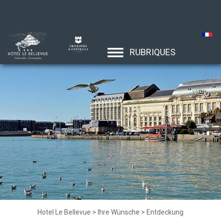
RUBRIQUES
Hotel Le Bellevue
>
Ihre Wünsche
>
Entdeckung