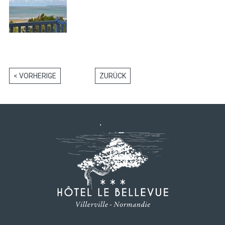
< VORHERIGE
ZURÜCK