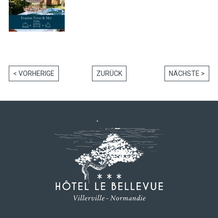
< VORHERIGE
ZURÜCK
NÄCHSTE >