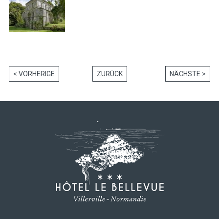
< VORHERIGE
ZURÜCK
NÄCHSTE >