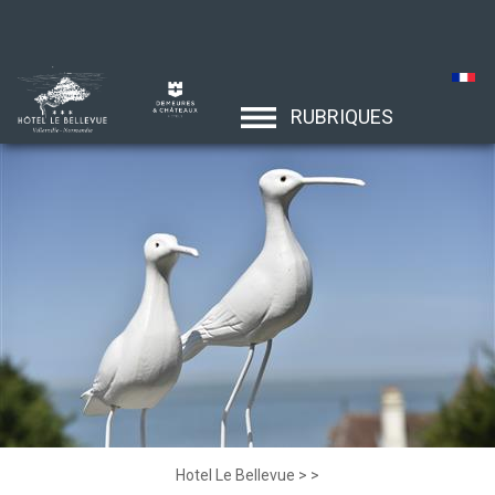
RUBRIQUES
Hotel Le Bellevue
>
>